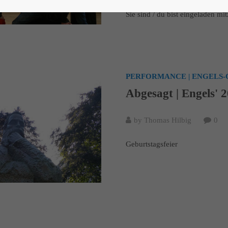
Sie sind / du bist eingeladen m
PERFORMANCE | ENGELS-
Abgesagt | Engels' 
by Thomas Hilbig
0
Geburtstagsfeier