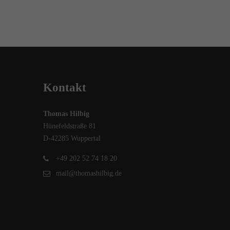
Kontakt
Thomas Hilbig
Hünefeldstraße 81
D-42285 Wuppertal
+49 202 52 74 18 20
mail@thomashilbig.de