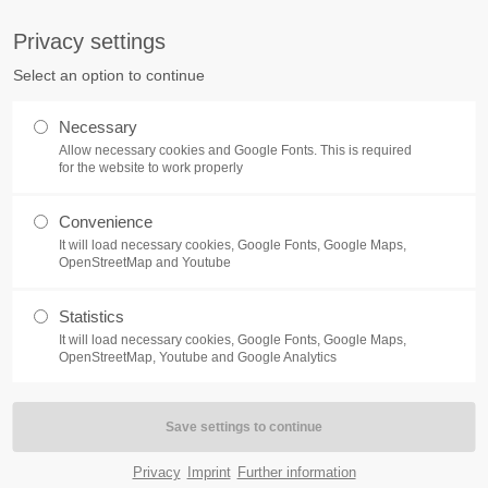
pany.com
Privacy settings
ort
Get in touch
Select an option to continue
Home
Module
Features
P
sum dolor sit amet:
Cybersteel Inc.
Necessary
376-293 City Road, Suite 600
Allow necessary cookies and Google Fonts. This is required
San Francisco, CA 94102
for the website to work properly
4h
Convenience
Have any questions?
/ 365days
It will load necessary cookies, Google Fonts, Google Maps,
+44 1234 567 890
OpenStreetMap and Youtube
Drop us a line
FÄRBEREI | ZENTRUM FÜR
Statistics
info@yourdomain.com
It will load necessary cookies, Google Fonts, Google Maps,
OBERBARMEN
support for our customers
OpenStreetMap, Youtube and Google Analytics
Abgesagt | Offene T
ri 8:00am - 5:00pm
(GMT +1)
Kunst
by Thomas Hilbig
0
Privacy
Imprint
Further information