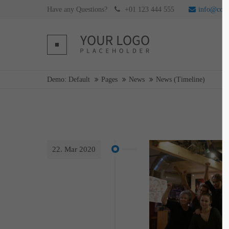
Have any Questions?
+01 123 444 555
info@com
Login
Supp
Username
Lorem ip
Demo: Default
Pages
News
News (Timeline)
2
Password
22. Mar 2020
Login
We offer 
Mon - F
Register
|
Lost your password?