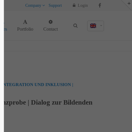
Company
Support
Login
About us
ages
Portfolio
Contact
Lorem ipsum dolor sit amet, consectetuer
adipiscing elit.
Aenean commodo ligula eget dolor. Aenean
massa. Cum sociis natoque penatibus et
magnis dis parturient montes, nascetur
ridiculus mus. Donec quam felis, ultricies
nec.
 INTEGRATION UND INKLUSION |
anzprobe | Dialog zur Bildenden