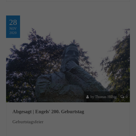
info@yourdomain.com
About us
28
NOV
Lorem ipsum dolor sit amet, consectetuer adipiscing elit.
2020
Aenean commodo ligula eget dolor. Aenean massa. Cum sociis
natoque penatibus et magnis dis parturient montes, nascetur
ridiculus mus. Donec quam felis, ultricies nec.
by Thomas Hilbig
0
Abgesagt | Engels' 200. Geburtstag
Geburtstagsfeier