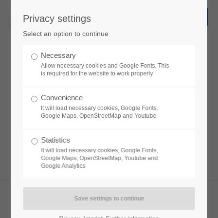
Privacy settings
Login
Select an option to continue
Username
Necessary
Newsteaser
Allow necessary cookies and Google Fonts. This
is required for the website to work properly
Password
Convenience
Lorem ipsum dolor sit amet, consectetuer
It will load necessary cookies, Google Fonts,
adipiscing elit. Aenean commodo ligula eget
Google Maps, OpenStreetMap and Youtube
dolor. Aenean massa.
Statistics
Login
It will load necessary cookies, Google Fonts,
Google Maps, OpenStreetMap, Youtube and
Google Analytics
Register
|
Lost your password?
Support